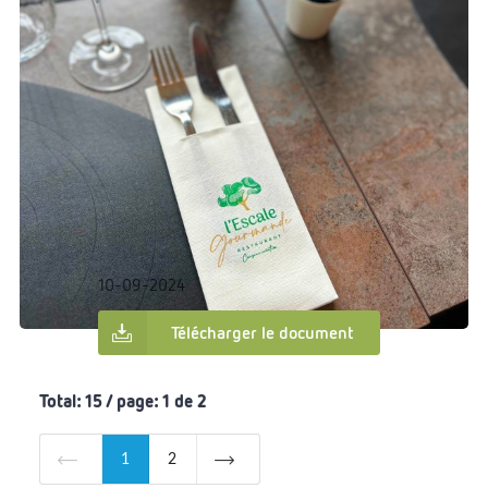
€0.00
Dans:
Objet publicitaire
L'escale Gourmande
10-09-2024
Télécharger le document
Total: 15 / page: 1 de 2
1
2